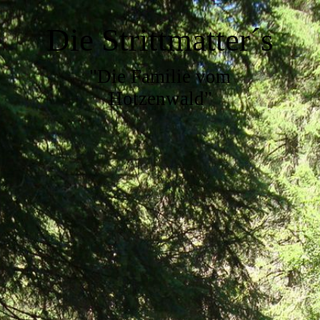
Die Strittmatter´s
"Die Familie vom
Hotzenwald"